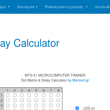
θρα
Λογισμικό
Ραδιοερασιτεχνισμός
Διασυνδ
ay Calculator
MTS-51 MICROCOMPUTER TRAINER
Dot Matrix & Delay Calculator
by MariosV.gr
1
2
3
4
5
6
7
8
1
2
3
LED on